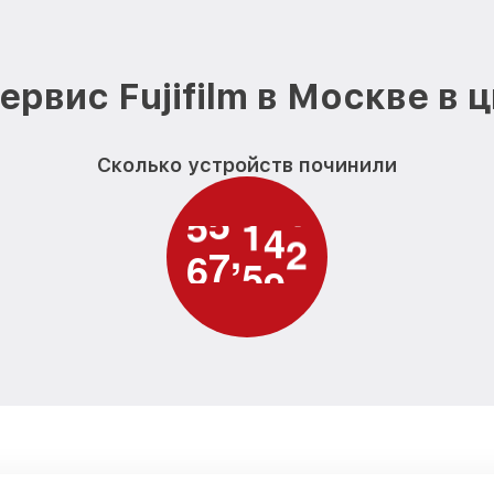
Замена кнопки включения вид
Fujifilm
Замена шлейфа фокусировки в
ервис Fujifilm в Москве в 
Fujifilm
Сколько устройств починили
6
1
0
0
0
,