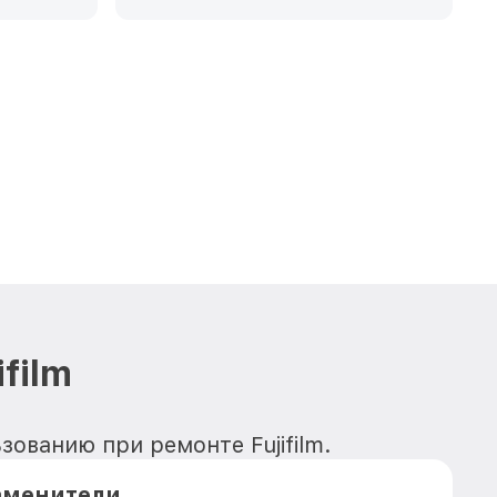
film
зованию при ремонте Fujifilm.
аменители