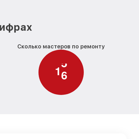
еокамеры
от 1400₽
Заказать
идеокамеры
от 1800₽
Заказать
цифрах
Сколько мастеров по ремонту
1
7