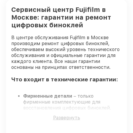
Сервисный центр Fujifilm в
Замена ключей управления цифрового
от 600₽
бинокля Fujifilm
Москве: гарантии на ремонт
цифровых биноклей
Замена микросхемы логики цифрового
от 1300₽
бинокля Fujifilm
В центре обслуживания Fujifilm в Москве
Юстировка бинокля цифрового бинокля
производим ремонт цифровых биноклей,
от 2000₽
Fujifilm
обеспечиваем высокий уровень технического
обслуживания и официальные гарантии для
каждого клиента. Все наши гарантии
основаны на принципах ответственности.
Что входит в технические гарантии:
Фирменные детали
– только
фирменные комплектующие для
восстановления цифровых биноклей.
Сертифицированные инженеры
–
Развернуть
обучение и сертификация подтверждают
уровень мастерства.
Соблюдение сроков восстановления
–