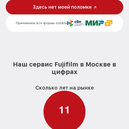
Исправление инверсии изображения
Здесь нет моей поломки
от 3000₽
цифрового бинокля Fujifilm
Ремонт встроенного дальнометра
от 1000₽
Принимаем все формы оплаты
цифрового бинокля Fujifilm
Устранение вертикально-
горизонтальных полос в видоискателе
от 6000₽
цифрового бинокля Fujifilm
Чистка бинокля цифрового бинокля
от 1000₽
Fujifilm
Наш сервис Fujifilm в Москве в
цифрах
Замена объективов с улучшением
характеристик цифрового бинокля
от 1500₽
Fujifilm
Сколько лет на рынке
Замена шим контроллера цифрового
от 1200₽
бинокля Fujifilm
1
1
Замена микросхемы усилителя
от 1400₽
цифрового бинокля Fujifilm
Ремонт цепи питания цифрового
от 1500₽
бинокля Fujifilm