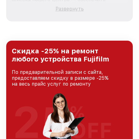
качественный и доступный ремонт для
Развернуть
каждого пользователя продукции Fujifilm, вне
зависимости от сложности поломки. Мы
стремимся к тому, чтобы каждый клиент был
удовлетворен скоростью и качеством
предоставляемых услуг. Наша цель — стать
лучшим сервисным центром Fujifilm в городе
Москве, постоянно повышая уровень доверия
Скидка -25% на ремонт
и лояльности наших клиентов.
любого устройства Fujifilm
По предварительной записи с сайта,
предоставляем скидку в размере -25%
на весь прайс услуг по ремонту
25
%
OFF