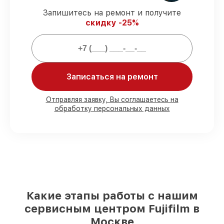
XT30 выполняется строго в оговоренные
Запишитесь на ремонт и получите
сроки.
скидку -25%
Гарантийное обслуживание
–
предоставляем официальное
гарантийное сопровождение после
починки.
Записаться на ремонт
Мы гарантируем:
Отправляя заявку, Вы соглашаетесь на
обработку персональных данных
80%
работ с возможностью наблюдения
90%
комплектующих для фотоаппаратов
на складе или быстро поставляются
Оригинальные запчасти и
качественные реплики на ваш выбор
–
под любые финансовые возможности
85%
работ быстро и без задержек, при
немедленном начале работ
Какие этапы работы с нашим
сервисным центром Fujifilm в
Москве