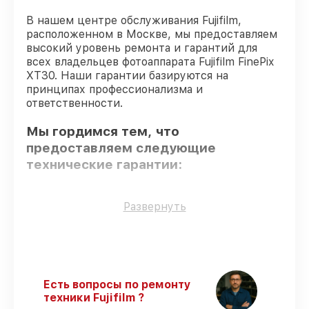
В нашем центре обслуживания Fujifilm,
расположенном в Москве, мы предоставляем
высокий уровень ремонта и гарантий для
всех владельцев фотоаппарата Fujifilm FinePix
XT30. Наши гарантии базируются на
принципах профессионализма и
ответственности.
Мы гордимся тем, что
предоставляем следующие
технические гарантии:
Только фирменные комплектующие
–
Развернуть
только подлинные комплектующие.
Опытные мастера
– все работники
проходят обязательное обучение и
ежегодную аттестацию, что
подтверждает их уровень мастерства.
Есть вопросы по ремонту
Соблюдение сроков починки
–
техники Fujifilm ?
восстановление фотоаппарата FinePix