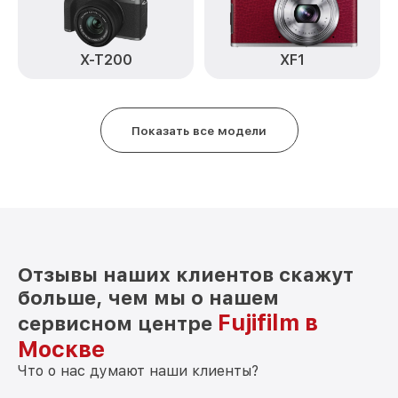
XT30 Fujifilm
Замена байонета FinePix XT30 Fujifilm
от 3400₽
X-T200
XF1
Замена кнопки включения FinePix XT30
от 2100₽
Fujifilm
Замена микрофона FinePix XT30 Fujifilm
от 2700₽
Показать все модели
Замена аккумулятора FinePix XT30
от 500₽
Fujifilm
Программный ремонт FinePix XT30
от 2900₽
Fujifilm
Отзывы наших клиентов скажут
больше, чем мы о нашем
Fujifilm в
сервисном центре
Москве
Что о нас думают наши клиенты?