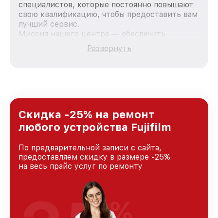
специалистов, которые постоянно повышают
свою квалификацию, чтобы предоставить вам
лучший сервис.
Миссия нашего центра — обеспечить
качественный и доступный ремонт для
Развернуть
каждого пользователя продукции Fujifilm, вне
зависимости от сложности поломки. Мы
стремимся к тому, чтобы каждый клиент был
удовлетворен скоростью и качеством
предоставляемых услуг. Наша цель — стать
лучшим сервисным центром Fujifilm в городе
Москве, постоянно повышая уровень доверия
Скидка -25% на ремонт
и лояльности наших клиентов.
любого устройства Fujifilm
По предварительной записи с сайта,
предоставляем скидку в размере -25%
на весь прайс услуг по ремонту
%