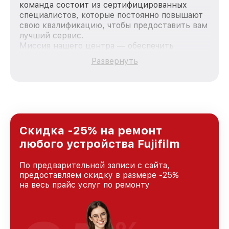
команда состоит из сертифицированных
специалистов, которые постоянно повышают
свою квалификацию, чтобы предоставить вам
лучший сервис.
Миссия нашего центра — обеспечить
качественный и доступный ремонт для
Развернуть
каждого пользователя продукции Fujifilm, вне
зависимости от сложности поломки. Мы
стремимся к тому, чтобы каждый клиент был
удовлетворен скоростью и качеством
предоставляемых услуг. Наша цель — стать
лучшим сервисным центром Fujifilm в городе
Москве, постоянно повышая уровень доверия
Скидка -25% на ремонт
и лояльности наших клиентов.
любого устройства Fujifilm
По предварительной записи с сайта,
предоставляем скидку в размере -25%
на весь прайс услуг по ремонту