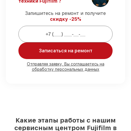
техники Fujifilm ?
соблюдаем сроки сервиса фотоаппарата
X-T4 Kit XF Black, согласованные с
Запишитесь на ремонт и получите
клиентом.
скидку -25%
Гарантийное обслуживание
–
предоставляем официальное
гарантийное сопровождение после
починки.
Записаться на ремонт
Мы гарантируем:
Отправляя заявку, Вы соглашаетесь на
обработку персональных данных
80%
работ в вашем присутствии
90%
комплектующих для фотоаппаратов
на складе или быстро поставляются
Качественные реплики и
оригинальные детали по вашему
выбору
– для любого бюджета
85%
работ в течение пары часов, при
немедленном начале работ
Какие этапы работы с нашим
сервисным центром Fujifilm в