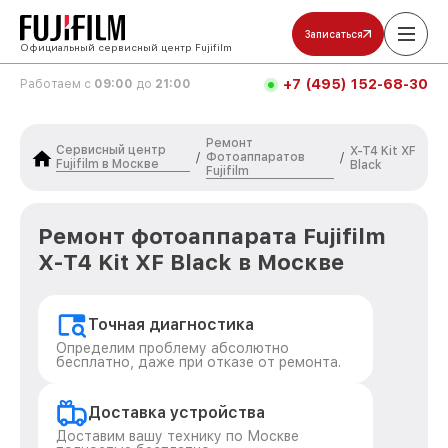
Записаться
Официальный сервисный центр Fujifilm
+7 (495) 152-68-30
Работаем с
09:00
до
21:00
Ремонт
Сервисный центр
X-T4 Kit XF
Фотоаппаратов
/
/
Fujifilm в Москве
Black
Fujifilm
Ремонт фотоаппарата Fujifilm
X-T4 Kit XF Black в Москве
Точная диагностика
Определим проблему абсолютно
бесплатно, даже при отказе от ремонта.
Доставка устройства
Доставим вашу технику по Москве