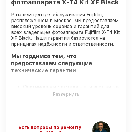
фотоаппарата X-T4 Kit XF Black
В нашем центре обслуживания Fujifilm,
расположенном в Москве, мы предоставляем
высокий уровень сервиса и гарантий для
всех владельцев фотоаппарата Fujifilm X-T4 Kit
XF Black. Наши гарантии базируются на
принципах надёжности и ответственности.
Мы гордимся тем, что
предоставляем следующие
технические гарантии:
Оригинальные детали
– для всех видов
сервиса применяются исключительно
Развернуть
оригинальные детали.
Квалифицированные специалисты
–
все работники проходят обязательное
обучение и ежегодную аттестацию, что
подтверждает их уровень мастерства.
Есть вопросы по ремонту
Выполнение работ вовремя
–