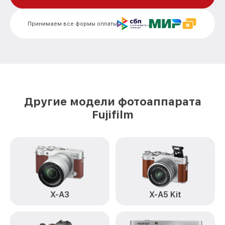
Замена устройства стабилизации X-T4
от 2850₽
Kit XF Black Fujifilm
Принимаем все формы оплаты
Замена фокусировочного экрана X-T4
от 2700₽
Kit XF Black Fujifilm
Замена дисплея (экрана) X-T4 Kit XF
от 2200₽
Black Fujifilm
Замена корпуса X-T4 Kit XF Black Fujifilm
от 2200₽
Другие модели фотоаппарата
Замена CCD/CMOS матрицы X-T4 Kit XF
от 4300₽
Fujifilm
Black Fujifilm
Замена затвора X-T4 Kit XF Black Fujifilm
от 2300₽
Замена материнской платы X-T4 Kit XF
от 3300₽
Black Fujifilm
Замена платы отсека карты памяти X-T4
от 3800₽
Kit XF Black Fujifilm
X-A3
X-A5 Kit
Устранение битых пикселей на
CCD/CMOS матрице X-T4 Kit XF Black
от 3900₽
Fujifilm