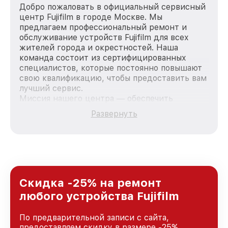
Добро пожаловать в официальный сервисный
центр Fujifilm в городе Москве. Мы
предлагаем профессиональный ремонт и
обслуживание устройств Fujifilm для всех
жителей города и окрестностей. Наша
команда состоит из сертифицированных
специалистов, которые постоянно повышают
свою квалификацию, чтобы предоставить вам
лучший сервис.
Миссия нашего центра — обеспечить
качественный и доступный ремонт для
Развернуть
каждого пользователя продукции Fujifilm, вне
зависимости от сложности поломки. Мы
стремимся к тому, чтобы каждый клиент был
удовлетворен скоростью и качеством
предоставляемых услуг. Наша цель — стать
лучшим сервисным центром Fujifilm в городе
Москве, постоянно повышая уровень доверия
Скидка -25% на ремонт
и лояльности наших клиентов.
любого устройства Fujifilm
По предварительной записи с сайта,
предоставляем скидку в размере -25%