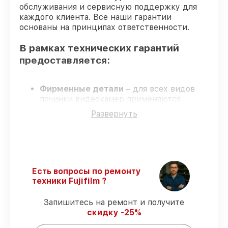
обслуживания и сервисную поддержку для
каждого клиента. Все наши гарантии
основаны на принципах ответственности.
В рамках технических гарантий
предоставляется:
Фирменные детали
– для всех видов
починки видеокамер применяются
только оригинальные запчасти.
Развернуть
Опытные мастера
– мастера проходят
строгий отбор и регулярное обучение.
Соблюдение сроков восстановления
–
соблюдаем сроки, согласованные с
клиентом.
Официальная гарантия
–
Есть вопросы по ремонту
восстановление с полным гарантийным
техники Fujifilm ?
сопровождением.
Запишитесь на ремонт и получите
скидку -25%
Гарантии на восстановление