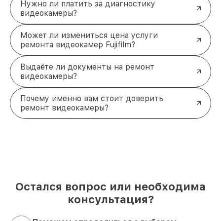
Fujifilm
Нужно ли платить за диагностику
видеокамеры?
Обратитесь за профессиональной помощью, чтобы
вернуть своей видеокамере Fujifilm полную
функциональность. Специалисты выполнят
Может ли измениться цена услуги
ремонт в соответствии с высокими стандартами
ремонта видеокамер Fujifilm?
качества. Позвоните нам по телефону +7 (495)
152-68-30 или посетите наш сервисный центр по
Выдаёте ли документы на ремонт
адресу улица Сущёвский Вал, 5с1.
видеокамеры?
Почему именно вам стоит доверить
ремонт видеокамеры?
Остался вопрос или необходима
консультация?