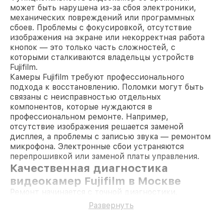
может быть нарушена из-за сбоя электроники,
механических повреждений или программных
сбоев. Проблемы с фокусировкой, отсутствие
изображения на экране или некорректная работа
кнопок — это только часть сложностей, с
которыми сталкиваются владельцы устройств
Fujifilm.
Камеры Fujifilm требуют профессионального
подхода к восстановлению. Поломки могут быть
связаны с неисправностью отдельных
компонентов, которые нуждаются в
профессиональном ремонте. Например,
отсутствие изображения решается заменой
дисплея, а проблемы с записью звука — ремонтом
микрофона. Электронные сбои устраняются
перепрошивкой или заменой платы управления.
Качественная диагностика
видеокамер Fujifilm в Москве
Ремонт начинается с точной диагностики.
Тестирование позволяет определить, какой
Развернуть
элемент вышел из строя: от шлейфов до линз. Для
проверки применяются специализированные